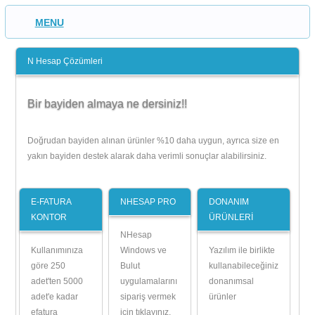
MENU
N Hesap Çözümleri
Bir bayiden almaya ne dersiniz!!
Doğrudan bayiden alınan ürünler %10 daha uygun, ayrıca size en
yakın bayiden destek alarak daha verimli sonuçlar alabilirsiniz.
E-FATURA
NHESAP PRO
DONANIM
KONTOR
ÜRÜNLERİ
NHesap
Kullanımınıza
Windows ve
Yazılım ile birlikte
göre 250
Bulut
kullanabileceğiniz
adet'ten 5000
uygulamalarını
donanımsal
adet'e kadar
sipariş vermek
ürünler
efatura
için tıklayınız.