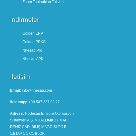
Zoom Toplantıları Takvimi
İndirmeler
Golden ERP
Golden PDKS
Nhesap Pro
Nhesap APK
İletişim
Email:
info@nhesap.com
Whatsapp:
+90 507 237 98 27
Adress:
Nodesan Entegre Otomasyon
Sistemleri A.Ş. MUALLİMKÖY MAH.
DENİZ CAD. BİLİŞİM VADİSİ T.G.B.
1.ETAP 1.1.C1 BLOK