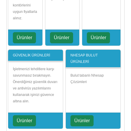
kontörlerini
uygun fiyatlarla
alınız.
Ürünler
Ürünler
Ürünler
GÜVENLİK ÜRÜNLERİ
NHESAP BULUT
ÜRÜNLERİ
İşletmenizi tehditlere karşı
savunmasız bırakmayın.
Bulut tabanlı Nhesap
Önerdiğimiz güvenlik duvarı
Çözümleri
ve antivirüs yazılımlarını
kullanarak işinizi güvence
altına alın.
Ürünler
Ürünler